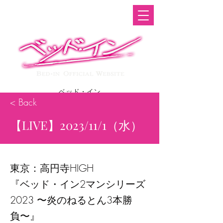
ベッド・イン
< Back
BED IN OFFICIAL WEBSITE
【LIVE】2023/11/1（水）
東京：高円寺HIGH
『ベッド・イン2マンシリーズ
2023 〜炎のねるとん3本勝
負〜』