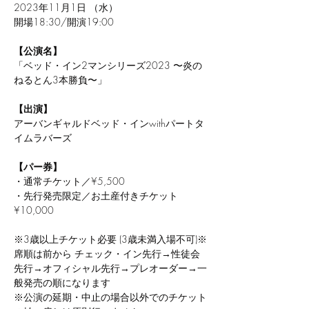
2023年11月1日 （水）
開場18:30/開演19:00
【公演名】
「ベッド・イン2マンシリーズ2023 〜炎の
ねるとん3本勝負〜」
【出演】
アーバンギャルドベッド・インwithパートタ
イムラバーズ
【パー券】
・通常チケット／¥5,500
・先行発売限定／お土産付きチケット 
¥10,000
※3歳以上チケット必要 (3歳未満入場不可)※
席順は前から チェック・イン先行→性徒会
先行→オフィシャル先行→プレオーダー→一
般発売の順になります
※公演の延期・中止の場合以外でのチケット